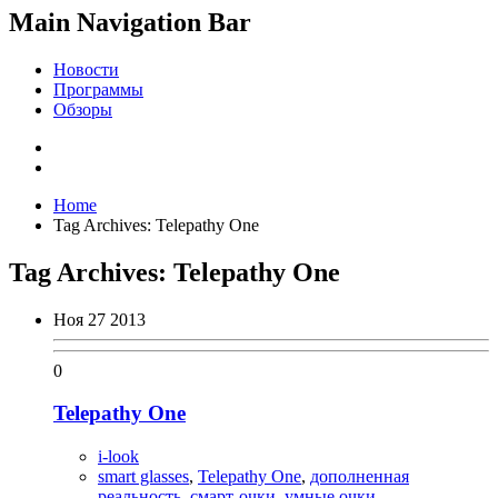
Main Navigation Bar
Новости
Программы
Обзоры
Home
Tag Archives: Telepathy One
Tag Archives:
Telepathy One
Ноя
27
2013
0
Telepathy One
i-look
smart glasses
,
Telepathy One
,
дополненная
реальность
,
смарт-очки
,
умные очки