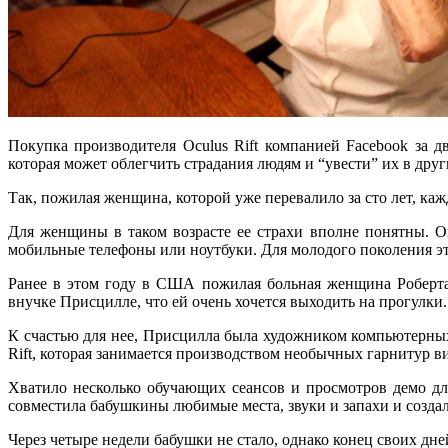
Покупка производителя Oculus Rift компанией Facebook за д
которая может облегчить страдания людям и “увести” их в друг
Так, пожилая женщина, которой уже перевалило за сто лет, кажд
Для женщины в таком возрасте ее страхи вполне понятны. Он
мобильные телефоны или ноутбуки. Для молодого поколения эт
Ранее в этом году в США пожилая больная женщина Роберта Ф
внучке Присцилле, что ей очень хочется выходить на прогулки.
К счастью для нее, Присцилла была художником компьютерных 
Rift, которая занимается производством необычных гарнитур в
Хватило несколько обучающих сеансов и просмотров демо для
совместила бабушкины любимые места, звуки и запахи и создал
Через четыре недели бабушки не стало, однако конец своих дне