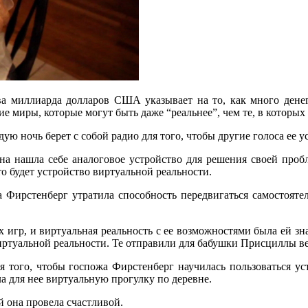
ва миллиарда долларов США указывает на то, как много денег
ие миры, которые могут быть даже “реальнее”, чем те, в которых
ую ночь берет с собой радио для того, чтобы другие голоса ее у
а нашла себе аналоговое устройство для решения своей пробл
о будет устройство виртуальной реальности.
ирстенберг утратила способность передвигаться самостоятель
игр, и виртуальная реальность с ее возможностями была ей зн
иртуальной реальности. Те отправили для бабушки Присциллы ве
 того, чтобы госпожа Фирстенберг научилась пользоваться ус
а для нее виртуальную прогулку по деревне.
й она провела счастливой.