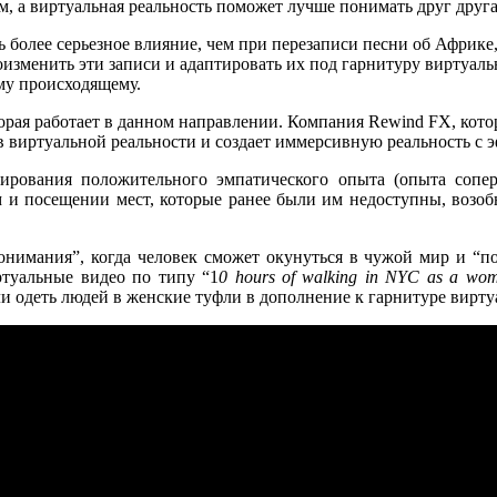
, а виртуальная реальность поможет лучше понимать друг друга
более серьезное влияние, чем при перезаписи песни об Африке, 
оизменить эти записи и адаптировать их под гарнитуру виртуа
ему происходящему.
орая работает в данном направлении. Компания Rewind FX, кот
виртуальной реальности и создает иммерсивную реальность с э
ирования положительного эмпатического опыта (опыта сопер
и посещении мест, которые ранее были им недоступны, возоб
онимания”, когда человек сможет окунуться в чужой мир и “п
туальные видео по типу “1
0 hours of walking in NYC as a wo
и одеть людей в женские туфли в дополнение к гарнитуре вирту