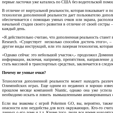
первые ласточки уже катались по США без водительской помощ
В отличие от виртуальной реальности, которая показывает и
технология дополненной реальности дает пользователю допол
обеспечивается с помощью умных очков или экрана, располож
начальной стадии своего развития в отличие от своей сестры 
каждый день.
«Я действительно считаю, что дополненная реальность станет
Research. «Существует несколько способов достичь этого», –
другие виды инструкций, или это лазерная технология, котора
«Однако сейчас это небольшой участок»,- продолжил Доминик
информации, включая, например, препятствия, направление 
стать массовой в транспортных средствах, заключается в сле
Почему не умные очки?
Технология дополненной реальности может находить разли
Олимпийских играх. Еще одним из недавних и хорошо извес
прошлом месяце компанией Niantic, однако она уже успела
необходимо искать и ловить вымышленными анимированных сущ
Если вы знакомы с игрой Pokemon GO, вы, вероятно, также 
опасности или неудобства для всех окружающих. Кто-то счита
данных о его доме и т.д. Кроме того, люди все время находят