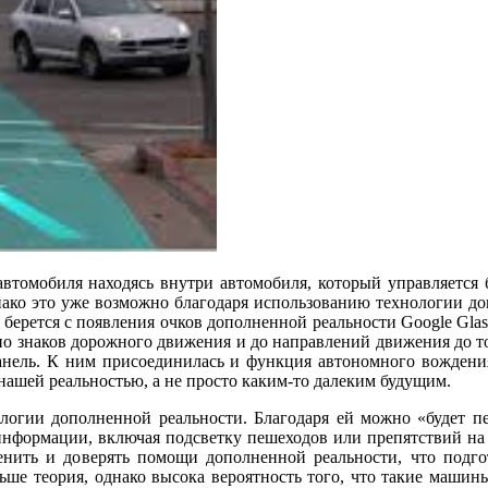
 автомобиля находясь внутри автомобиля, который управляется
нако это уже возможно благодаря использованию технологии до
берется с появления очков дополненной реальности Google Gla
ьно знаков дорожного движения и до направлений движения до 
анель. К ним присоединилась и функция автономного вождени
 нашей реальностью, а не просто каким-то далеким будущим.
логии дополненной реальности. Благодаря ей можно «будет п
информации, включая подсветку пешеходов или препятствий на 
нить и доверять помощи дополненной реальности, что подгот
ше теория, однако высока вероятность того, что такие машины