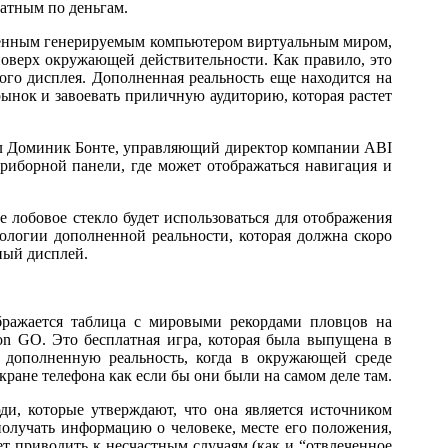
ратным по деньгам.
ственным генерируемым компьютером виртуальным миром,
оверх окружающей действительности. Как правило, это
ого дисплея. Дополненная реальность еще находится на
рынок и завоевать приличную аудиторию, которая растет
щил Доминик Бонте, управляющий директор компании ABI
приборной панели, где может отображаться навигация и
 лобовое стекло будет использоваться для отображения
логии дополненной реальности, которая должна скоро
ный дисплей.
бражается таблица с мировыми рекордами пловцов на
n GO. Это бесплатная игра, которая была выпущена в
 дополненную реальность, когда в окружающей среде
ане телефона как если бы они были на самом деле там.
ди, которые утверждают, что она является источником
получать информацию о человеке, месте его положения,
жет приводить к несчастным случаям (как и “отвлеченное