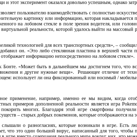
и и этот эксперимент оказался довольно успешным, однако зат
 позволяет пользователю взаимодействовать с полностью искус
нительную картинку или информацию, которая накладывается п
енного на лобовом стекле в поле зрения водителя, или головн
– виртуальной реальности, которой удалось выйти на массовый 
 великой технологией для всех транспортных средств», – сооб
 добавил он. «Это либо стеклянная пластина в верхней части 
я отображает информацию непосредственно на лобовом стекле».
 Бонте. «Может быть в дальнейшем мы достигнем того, что все
движения и другие нужные вещи». Решающее отличие от техно
дующем: использует ли она фиксированный или носимый / мобиль
чное применение, например, именно ее мы видим, когда ото
тных примеров дополненной реальности является игра Pokemo
 покорить многих. Благодаря этой игре смартфоны получили
еств – старых добрых покемонов, которые отображаются на экр
слышали о разногласиях, которые возникали в игре. Есть лю
ет, что это один большой вирус, написанный для того, чтобы 
ся в игре вместо созерцания реального мира вокруг них, что мо