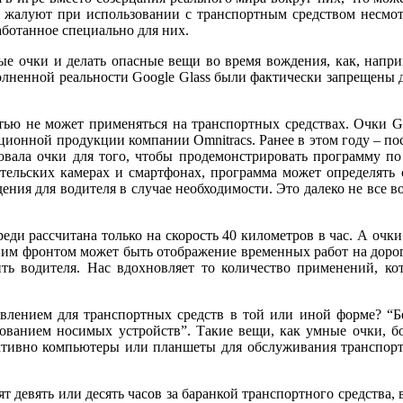
о жалуют при использовании с транспортным средством несмот
аботанное специально для них.
е очки и делать опасные вещи во время вождения, как, наприм
олненной реальности Google Glass были фактически запрещены д
тью не может применяться на транспортных средствах. Очки G
онной продукции компании Omnitracs. Ранее в этом году – после
зовала очки для того, чтобы продемонстрировать программу п
ительских камерах и смартфонах, программа может определять 
ения для водителя в случае необходимости. Это далеко не все
еди рассчитана только на скорость 40 километров в час. А очк
дним фронтом может быть отображение временных работ на дорог
ь водителя. Нас вдохновляет то количество применений, кот
лением для транспортных средств в той или иной форме? “Бе
ьзованием носимых устройств”. Такие вещи, как умные очки, б
тивно компьютеры или планшеты для обслуживания транспортн
т девять или десять часов за баранкой транспортного средства, 