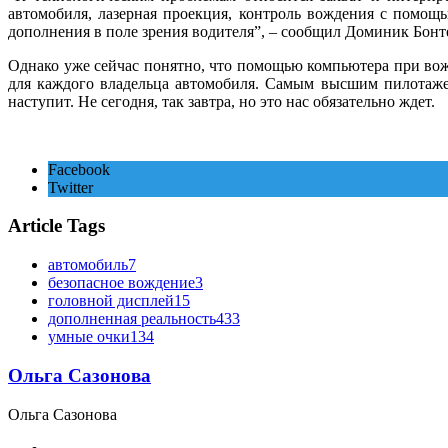
автомобиля, лазерная проекция, контроль вождения с помощ
дополнения в поле зрения водителя”, – сообщил Доминик Бонт
Однако уже сейчас понятно, что помощью компьютера при вож
для каждого владельца автомобиля. Самым высшим пилотажем
наступит. Не сегодня, так завтра, но это нас обязательно ждет.
Facebook
Twitter
Article Tags
автомобиль
7
безопасное вождение
3
головной дисплей
15
дополненная реальность
433
умные очки
134
Ольга Сазонова
Ольга Сазонова