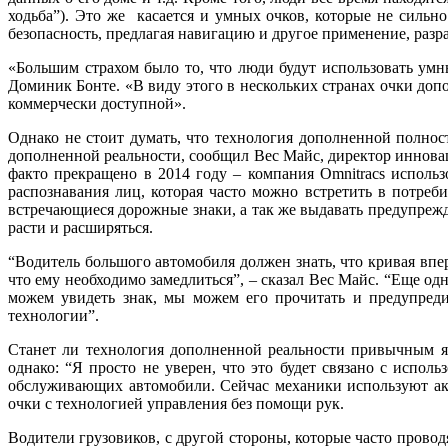
ходьба”). Это же касается и умных очков, которые не сильн
безопасность, предлагая навигацию и другое применение, разр
«Большим страхом было то, что люди будут использовать умны
Доминик Бонте. «В виду этого в нескольких странах очки доп
коммерчески доступной».
Однако не стоит думать, что технология дополненной полнос
дополненной реальности, сообщил Вес Майс, директор инноваци
факто прекращено в 2014 году – компания Omnitracs исполь
распознавания лиц, которая часто можно встретить в потреб
встречающиеся дорожные знаки, а так же выдавать предупрежд
расти и расширяться.
“Водитель большого автомобиля должен знать, что кривая впер
что ему необходимо замедлиться”, – сказал Вес Майс. “Еще о
можем увидеть знак, мы можем его прочитать и предупредит
технологии”.
Станет ли технология дополненной реальности привычным яв
однако: “Я просто не уверен, что это будет связано с испол
обслуживающих автомобили. Сейчас механики используют ак
очки с технологией управления без помощи рук.
Водители грузовиков, с другой стороны, которые часто проводя