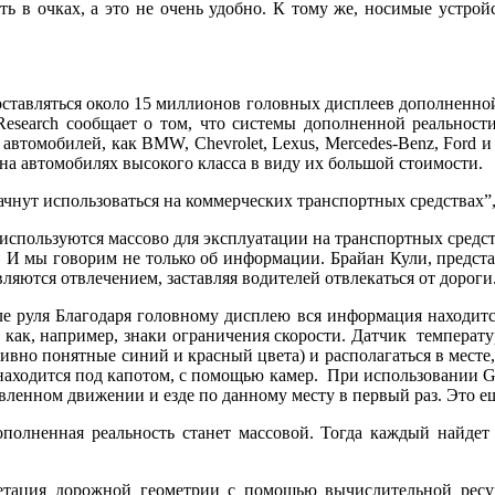
ть в очках, а это не очень удобно. К тому же, носимые устро
поставляться около 15 миллионов головных дисплеев дополненно
Research сообщает о том, что системы дополненной реальности
 автомобилей, как BMW, Chevrolet, Lexus, Mercedes-Benz, Ford
 на автомобилях высокого класса в виду их большой стоимости.
начнут использоваться на коммерческих транспортных средствах”
спользуются массово для эксплуатации на транспортных средства
. И мы говорим не только об информации. Брайан Кули, предст
ляются отвлечением, заставляя водителей отвлекаться от дороги
е руля Благодаря головному дисплею вся информация находится
 как, например, знаки ограничения скорости. Датчик температу
но понятные синий и красный цвета) и располагаться в месте, 
находится под капотом, с помощью камер. При использовании G
ленном движении и езде по данному месту в первый раз. Это ещ
полненная реальность станет массовой. Тогда каждый найдет
ретация дорожной геометрии с помощью вычислительной ресу