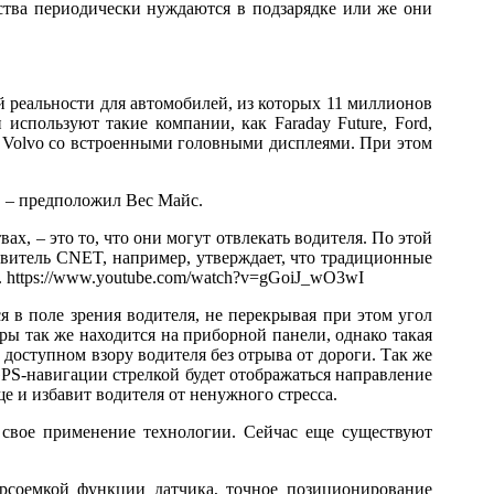
йства периодически нуждаются в подзарядке или же они
й реальности для автомобилей, из которых 11 миллионов
 используют такие компании, как Faraday Future, Ford,
 и Volvo со встроенными головными дисплеями. При этом
, – предположил Вес Майс.
х, – это то, что они могут отвлекать водителя. По этой
авитель CNET, например, утверждает, что традиционные
. https://www.youtube.com/watch?v=gGoiJ_wO3wI
 в поле зрения водителя, не перекрывая при этом угол
ры так же находится на приборной панели, однако такая
доступном взору водителя без отрыва от дороги. Так же
PS-навигации стрелкой будет отображаться направление
е и избавит водителя от ненужного стресса.
 свое применение технологии. Сейчас еще существуют
рсоемкой функции датчика, точное позиционирование