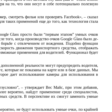
ря на то, что они несут в себе потенциально полезную
ер, смотреть фильм или проверять Facebook», – сказал
ля таких применений еще до того, как технология стала
oogle Glass просто были “первым этапом” умных очков
 того, когда производство очков Google Glass было де-
о борьбе с отвлечением от вождения. Подобно функции
скорость движения транспортного средства, отображать
 возможные применения для водителей. Функционал будет
и дополненной реальности могут предупредить водителя,
е, которые не показаны на карте или в базе данных. Мы
орое дает использование камеры для использования в
зусловно”, – утверждает Вес Майс, при этом добавив,
олее вероятно, найдут применение среди специалистов,
ых средств. В перспективе их смогут заменить умные
вероятно, не будут использовать умные очки, по крайней