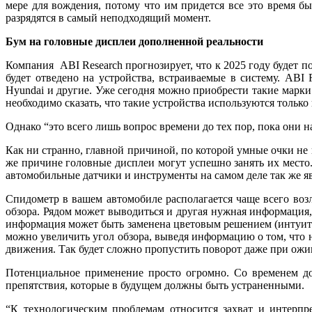
мере для вождения, потому что им придется все это время бы
разрядятся в самый неподходящий момент.
Бум на головные дисплеи дополненной реальности
Компания ABI Research прогнозирует, что к 2025 году будет 
будет отведено на устройства, встраиваемые в систему. ABI 
Hyundai и другие. Уже сегодня можно приобрести такие марки
необходимо сказать, что такие устройства используются только
Однако “это всего лишь вопрос времени до тех пор, пока они 
Как ни странно, главной причиной, по которой умные очки не и
же причине головные дисплеи могут успешно занять их место
автомобильные датчики и инструменты на самом деле так же яв
Спидометр в вашем автомобиле располагается чаще всего возл
обзора. Рядом может выводиться и другая нужная информация,
информация может быть заменена цветовым решением (интуитив
можно увеличить угол обзора, выведя информацию о том, что 
движения. Так будет сложно пропустить поворот даже при ожив
Потенциальное применение просто огромно. Со временем до
препятствия, которые в будущем должны быть устраненными.
“К технологическим проблемам относится захват и интерп